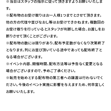
※当日はスタッフの指示に従って頂きますようお願いいたしま
INTRODUCTION
す。
STORY
※配布物のお受け取りはお一人様1つまでとさせて頂きます。
他の方の代理や並びなおし等はお受けできかねます。複数回の
MOVIE
お受け取りを行っているとスタッフが判断した場合、お渡しをお
CHARACTER
断りさせて頂くことがございます。
STAFF / CAST
※配布物の数には限りがあり、配布予定数がなくなり次第終了
BOOKS
となります。列にお並び頂いている途中であっても配布終了と
なる場合がございます。
X
OFFICIAL
※イベント内容、開催時間、配布方法等は予告なく変更となる
場合がございますので、予めご了承ください。
※転売を始めとする配布物の第三者への譲渡は行わないでく
T
F
L
ださい。今後のイベント実施に影響を与えますため、何卒宜しく
w
a
I
お願いいたします。
i
c
N
t
e
E
t
b
s