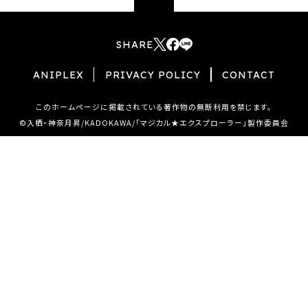
SHARE
T
F
L
w
a
I
ANIPLEX
PRIVACY POLICY
CONTACT
i
c
N
t
e
E
このホームページに掲載されている著作物の無断利用を禁じます。
t
b
s
©入栖・神奈月昇/KADOKAWA/「マジカル★エクスプローラー」製作委員会
e
o
h
r
o
a
s
k
r
h
s
e
a
h
r
a
e
r
e