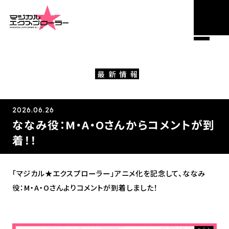
M
NEWS
E
N
U
最
新
情
報
2026.06.26
ななみ役：M・A・Oさんからコメントが到
着！！
「マジカル★エクスプローラー」アニメ化を記念して、ななみ
役：M・A・Oさんよりコメントが到着しました！