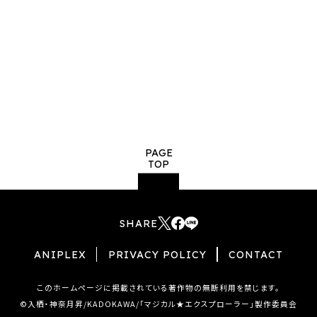
a
h
r
a
e
r
e
PAGE
TOP
SHARE
T
F
L
w
a
I
ANIPLEX
PRIVACY POLICY
CONTACT
i
c
N
t
e
E
このホームページに掲載されている著作物の無断利用を禁じます。
t
b
s
©入栖・神奈月昇/KADOKAWA/「マジカル★エクスプローラー」製作委員会