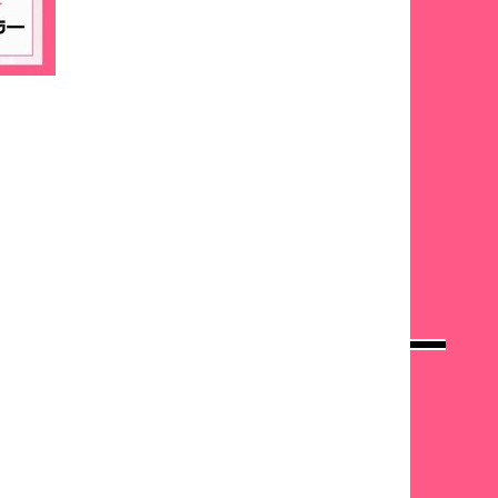
RODUCTION
CHARACTER
M
OOKS
E
N
U