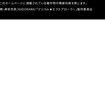
このホームページに掲載されている著作物の無断利用を禁じます。
t
b
s
栖・神奈月昇/KADOKAWA/「マジカル★エクスプローラー」製作委員会
e
o
h
r
o
a
s
k
r
h
s
e
a
h
r
a
e
r
e