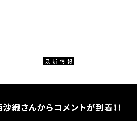
NEWS
最
新
情
報
西沙織さんからコメントが到着！！